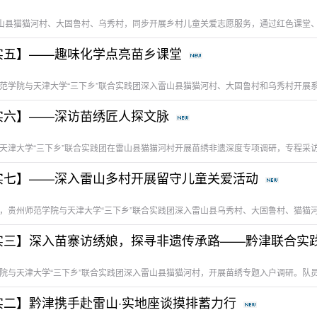
【化学与材料学院一路“黔天”暑期“三下乡”建功实践纪实五】——趣味化学点亮苗乡课堂
【化学与材料学院一路“黔天”暑期“三下乡”建功实践纪实六】——深访苗绣匠人探文脉
【化学与材料学院一路“黔天”暑期“三下乡”建功实践纪实七】——深入雷山多村开展留守儿童关爱活动
【化学与材料学院一路“黔天”暑期“三下乡”建功实践纪实二】黔津携手赴雷山·实地座谈摸排蓄力行