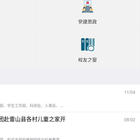
党建思政
校友之窗
11/04
本网讯 2025年11月4日，校党委书记战勇、校长王蜀黔、校党委副书记高勇一行前往化学与材料学院开展调研座谈。党政办公室、党委组织部、党委宣传部、教师工作部、学生工作部、科研处、人事处、教务处、对外交流合作处、发展规划处、研究生院等部门相关负责人陪同调研。化学与材料学院党委书记罗荣、副院长甄承、副院长李艳莹、各党委委员、科级干部、党支部书记、系主任、专职辅导员参加了此次会议。会议由罗荣主持。调研伊始，校领导一行在学院负责人的陪同下，深入学院教学实验室、科研平台及大型仪器中心进行...
践团赴雷山县各村儿童之家开
08/02
本网讯 2026年7月28日，由贵州师范学院与天津大学学子组成的黔津联合实践团，先后走进雷山县乌秀村、大固鲁村等村寨的儿童之家，面向乡村少年儿童开展内容丰富、形式多样的暑期陪伴与科普教育活动。当日累计服务儿童30余人次，通过手工制作、趣味科学实验、益智游戏等互动课程，为孩子们带去知识与欢乐，点亮乡间童年。寓教于乐，手工课堂激发创造力在大固鲁村儿童之家，实践队员精心设计了手工创作环节。志愿者手把手引导孩子们折叠、拼接、装饰，完成属于自己的创意作品。孩子们专注投入，在动手实践中锻炼...