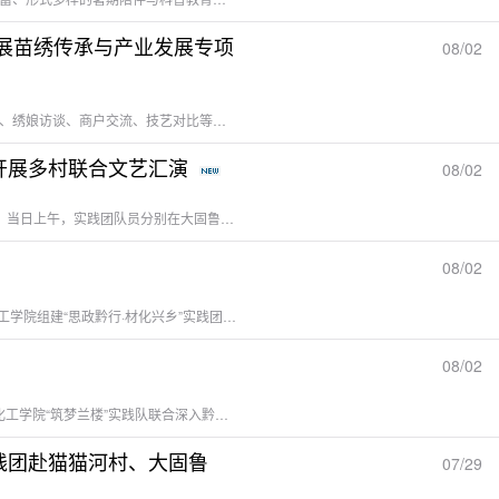
开展苗绣传承与产业发展专项
08/02
本网讯 2026年7月28日下午，由黔津联合实践团（贵州师范学院与天津大学学子组成）前往雷山县郎德上寨苗寨，开展沉浸式苗绣非遗专项调研。实践队通过实地走访、绣娘访谈、商户交流、技艺对比等方式，系统梳理郎德苗绣的技艺特色、传承现状及产业化困境，为非遗活态传承收集第一手资料。技艺独具特色，传承面临断层调研发现，郎德苗绣以平绣、打子绣、布叠绣三大技法为主，与周边猫猫河苗寨的双针绣相比，技法体系相对单一。当地属长裙黑苗支系，服饰风格青黑素雅，图腾纹样承载着苗族先民迁徙的历史记忆。然而，...
【化学与材料学院一路“黔天”暑期“三下乡”建功实践纪实十】情系乡村童心，汇演圆满收官——黔津联合实践团开展多村联合文艺汇演
08/02
本网讯 为总结暑期支教成果，展示阶段性支教成效，近日，贵州师范学院化学与材料学院实践队联合天津大学实践队在雷山县猫猫河村开展暑期“三下乡”文艺汇演活动。当日上午，实践团队员分别在大固鲁村组织当地小朋友开展汇演节目最后排练。队员们分工协作，对节目流程、表演动作、舞台站位进行统一指导与调整，逐句纠正孩子们的唱腔、细化肢体动作，打磨每一处细节。在乌秀村另一支队伍同步完成儿童舞蹈集中彩排，志愿者分工配合，逐一对孩子们的舞蹈动作、队形站位、舞台节奏进行细致打磨，面对胆怯害羞的小朋友，主动...
08/02
本网讯 为深入贯彻落实习近平总书记关于青年工作的重要思想，把思政小课堂同社会大课堂紧密结合，7月24日至29日，贵州师范学院化学与材料学院联合天津大学化工学院组建“思政黔行·材化兴乡”实践团深入凯里市、雷山县猫猫河村、郎德苗寨等地，以上好一堂“行走的思政课”为主线，同步开展乡村留守儿童心理健康专项调研与苗绣非遗文化深度调查，引导青年学子在扎根基层中厚植家国情怀、在躬身实践中砥砺使命担当。扎根田野，思政课堂“行走”在苗乡大地实践团将思政课堂从校园延伸到村寨一线，让青年学子在与群众...
08/02
本网讯 为补齐乡村科普教育资源短板，丰富少年儿童假期生活，2026年7月24日至29日，贵州师范学院化学与材料学院以“化”入乡，组建”科普四方”实践队与天津大学化工学院“筑梦兰楼”实践队联合深入黔东南州雷山县丹江镇猫猫河村、大固鲁村及乌秀村，将趣味科学普及与温情儿童陪伴有机结合，开展了一系列形式多样、内容充实的支教与科普志愿服务。多彩课堂，播撒科学种子在各村寨，实践团充分发挥化学、化工专业特色，将实验室搬进乡村。志愿者们为孩子们带来了“火焰掌”“彩虹分层”“非牛顿流体”“鲁米诺...
践团赴猫猫河村、大固鲁
07/29