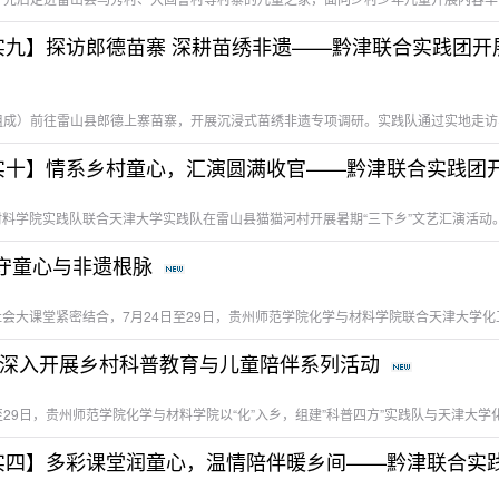
纪实九】探访郎德苗寨 深耕苗绣非遗——黔津联合实践团
“行走思政课”润苗乡：黔津两地学子携手三下乡深耕留守童心与非遗根脉
科普启智润童心，志愿陪伴助成长——黔津联合实践团深入开展乡村科普教育与儿童陪伴系列活动
纪实四】多彩课堂润童心，温情陪伴暖乡间——黔津联合实