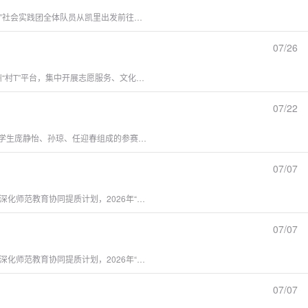
本网讯 为扎实做好下乡基层实践前期筹备，精准对接乡村需求，筑牢安全保障防线，7月25日，贵州师范学院化学与材料学院与天津大学化工学院联合组建的一路“黔天”社会实践团全体队员从凯里出发前往雷山县，依次完成驻地休整、丹江镇政府座谈、多村寨实地摸排及物资筹备等工作，以全方位前期调研夯实后续实践基础。全员启程赴雷山，驻地休整蓄力清晨，联合实践团全体队员集合完毕，统一从凯里出发抵达雷山县，队伍就地休整，安顿行李、调整状态，为随后前往丹江镇人民政府开展校地对接工作做好准备。实践团前往丹江镇...
07/26
本网讯 7月24日，贵州师范学院化学与材料学院联合天津大学化工学院组建的暑期“三下乡”社会实践团，前往贵州省黔东南州凯里苗侗风情园绣里淘非遗市集，依托贵州“村T”平台，集中开展志愿服务、文化调研、非遗科普与民俗体验等系列活动。实践团由“思政黔行，‘材’化兴乡”实践队（联合天津大学化工学院）、“化”润黔山·“材”语知行推普实践队、“以‘化’入乡，科普四方”科普实践队共同组成，当天累计走访青少年三十余名，完成场地保障、环境整治、秩序维护、科普宣讲等多项任务，以青春力量助力基层文体建...
07/22
本网讯 7月18日至20日，第九届全国大学生化工实验大赛西南赛区选拔赛在四川轻化工大学举行。贵州师范学院化学与材料学院由覃芳、王婕、孙祖眉三位教师指导，学生庞静怡、孙琼、任迎春组成的参赛队伍荣获二等奖。本届大赛在实验操作环节引入电脑绘图与Excel数据处理的新模式，对参赛学生的信息素养和实验数据规范处理能力提出了更高要求。学院参赛师生在备赛过程中积极适应这一变化，将理论教学与信息技术应用紧密结合，最终在竞赛中取得良好成绩。化学与材料学院坚持以学科竞赛为抓手，积极构建“以赛促学、...
07/07
为深入贯彻落实习近平总书记关于“优师计划”重要回信精神，积极响应《教育发展“十五五”规划》关于构建高质量教师发展体系、推进教育数智化变革的战略部署，持续深化师范教育协同提质计划，2026年“优师”化学联盟教学研讨会定于2026年8月21日—8月23日在贵州贵阳召开。本次会议由北京师范大学文理学院化学系和贵州师范学院化学与材料学院共同主办。“优师”化学联盟自2022年由北京师范大学化学学院发起成立以来，已汇聚全国近30所师范及综合类高校。联盟始终秉持“建立联盟、服务优师，交流经验...
07/07
为深入贯彻落实习近平总书记关于“优师计划”重要回信精神，积极响应《教育发展“十五五”规划》关于构建高质量教师发展体系、推进教育数智化变革的战略部署，持续深化师范教育协同提质计划，2026年“优师”化学联盟教学研讨会定于2026年8月21日—8月23日在贵州贵阳召开。本次会议由北京师范大学文理学院化学系和贵州师范学院化学与材料学院共同主办。“优师”化学联盟自2022年由北京师范大学化学学院发起成立以来，已汇聚全国近30所师范及综合类高校。联盟始终秉持“建立联盟、服务优师，交流经验...
07/07