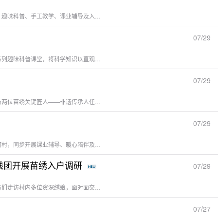
本网讯 7月26日，贵州师范学院与天津大学“三下乡”联合实践团兵分多路，深入雷山县猫猫河村、大固鲁村、乌秀村，同步开展乡村儿童关爱志愿服务，通过红色课堂、趣味科普、手工教学、课业辅导及入户调研等多元形式，为百余名乡村儿童送去知识与陪伴。红色课堂启心智，科普手工添活力在猫猫河村，实践团开设红色主题小课堂。志愿者以本土乡情为切入点，引导孩子们分享对家乡的认知，唤醒乡土归属感与自豪感，并重点讲述雷山本地革命先辈胡仲毓的英勇事迹，用通俗易懂的语言带领孩子们感悟红色精神。下午，团队带来趣...
07/29
本网讯 为补齐乡村儿童科普教育资源短板，激发科学探索兴趣，7月27日，贵州师范学院与天津大学“三下乡”联合实践团深入雷山县猫猫河村、大固鲁村和乌秀村开展系列趣味科普课堂，将科学知识以直观生动的方式送到乡村孩子身边，当日累计服务儿童80余人次。生活化学启智，实验互动激趣。在猫猫河村，实践团以生活为切入点，将深奥的化学原理融入日常现象。志愿者从可乐气泡、铁钉生锈、苹果氧化等常见场景入手，层层剖析背后的科学逻辑；《神奇的消失魔术——探索饱和溶液》则通过糖水溶解实验，让孩子们在动手操作...
07/29
本网讯 为深度挖掘苗族非遗文化底蕴，夯实调研成果，7月27日，贵州师范学院与天津大学“三下乡”联合实践团在雷山县猫猫河村开展苗绣非遗深度专项调研，专程采访两位苗绣关键匠人——非遗传承人任永敏、苗绣匠人李敏，围绕制作工艺、耗时成本、市场价格、传承困境与创新发展展开全方位深度访谈，补齐前期调研短板，获取系统翔实的一手资料。工序繁复见匠心，纯手工绣铸精品。访谈中，两位匠人详细讲解苗绣制作工艺与成本构成。传统纯手工苗绣涵盖平绣、打籽绣、卷针绣、双针绣等多种经典针法，工序繁复精细。小件绣...
07/29
本网讯 为精准关爱乡村留守儿童成长，深入了解其家庭监护与心理状态，7月27日，贵州师范学院与天津大学“三下乡”联合实践团深入雷山县乌秀村、大固鲁村、猫猫河村，同步开展课业辅导、暖心陪伴及留守儿童专项调研，完成监护人及儿童访谈样本30余份，为后续精准化关爱服务夯实数据基础。课业辅导夯基础，多元课堂润童心实践团将课业辅导与美育浸润相结合，在三个村同步开设暑期课堂。队员们一对一督促孩子完成假期作业，梳理知识难点、纠正书写习惯，同时融入歌唱教学、绘画创作和趣味游戏，以多元形式丰富儿童假...
【化学与材料学院一路“黔天”暑期“三下乡”建功实践纪实三】深入苗寨访绣娘，探寻非遗传承路——黔津联合实践团开展苗绣入户调研
07/29
本网讯 为挖掘苗族非遗文化内涵，助力苗绣技艺传承发展，7月26日，贵州师范学院与天津大学“三下乡”联合实践团深入雷山县猫猫河村，开展苗绣专题入户调研。队员们走访村内多位资深绣娘，面对面交流，聆听苗绣发展历史、传统纹样寓意及手工刺绣技艺，细致记录相关资料，为后续非遗保护与科普传播积累一手素材。调研中，绣娘们向队员展示了精美的苗绣作品，讲解了不同纹样背后的民族故事与民俗寓意。队员们了解到，苗绣不仅是一门手工技艺，更是苗族历史与文化的重要载体，每一针一线都蕴含着深厚的民族记忆。然而，...
07/27