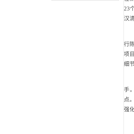
2
汉
行
项
细
手
点
强