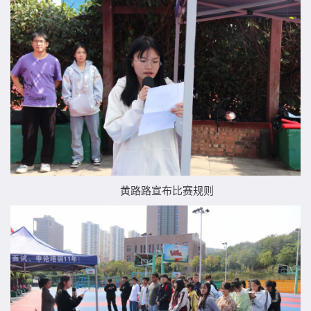
黄路路宣布比赛规则